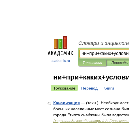
Словари и энциклоп
academic.ru
Толкования
Переводы
ни+при+каких+услов
Толкование
Перевод
Книги
Канализация
— (техн.). Необходимость
41
больших населенных мест сознана была
города Египта снабжены были водосто
Энциклопедический словарь Ф.А. Брокгауза 