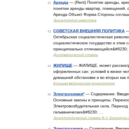
Аренда
— (Rent) Понятие аренды, аре
42
понятии аренды квартир, помещений,
Аренда Объект Форма Стороны соглаш
Энциклопедия инвестора
СОВЕТСКАЯ ВНЕШНЯЯ ПОЛИТИКА
—
43
Октябрьская социалистическая революц
социалистическое государство и этим 
принципиально отличающейся&#8230;
Дипломатический словарь
ЖИЛИЩЕ
— ЖИЛИЩЕ, может рассматрив
44
оформленных сан. условий в жизни чело
домашней обстановке и во вторых как 
Большая медицинская энциклопедия
Электрохимия*
— Содержание: Введени
45
Основные законы и принципы. Перенос
Электровозбудительная сила. Переход 
гальванических&#8230; …
Энциклопедический словарь Ф.А. Брокгауза 
Электрохимия
— Содержание: Введени