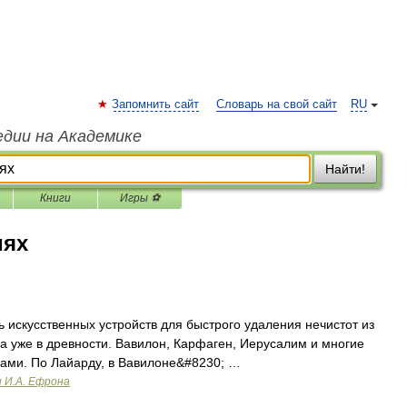
Запомнить сайт
Словарь на свой сайт
RU
едии на Академике
Найти!
Книги
Игры ⚽
иях
 искусственных устройств для быстрого удаления нечистот из
 уже в древности. Вавилон, Карфаген, Иерусалим и многие
ками. По Лайарду, в Вавилоне&#8230; …
и И.А. Ефрона