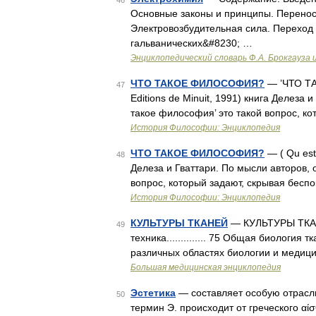
46
Основные законы и принципы. Перенос
Электровозбудительная сила. Переход 
гальванических&#8230; …
Энциклопедический словарь Ф.А. Брокгауза 
ЧТО ТАКОЕ ФИЛОСОФИЯ?
— ’ЧТО ТАК
47
Editions de Minuit, 1991) книга Делеза
такое философия’ это такой вопрос, ко
История Философии: Энциклопедия
ЧТО ТАКОЕ ФИЛОСОФИЯ?
— ( Qu est 
48
Делеза и Гваттари. По мысли авторов,
вопрос, который задают, скрывая беспо
История Философии: Энциклопедия
КУЛЬТУРЫ ТКАНЕЙ
— КУЛЬТУРЫ ТКАНЕЙ.
49
техника.............. 75 Общая биология 
различных областях биологии и медицин
Большая медицинская энциклопедия
Эстетика
— составляет особую отрасл
50
термин Э. происходит от греческого αίσ