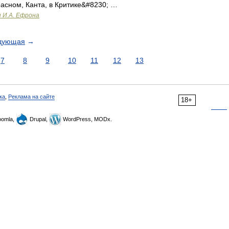
расном, Канта, в Критике&#8230; …
и И.А. Ефрона
дующая
→
7
8
9
10
11
12
13
ка
,
Реклама на сайте
18+
omla,
Drupal,
WordPress, MODx.