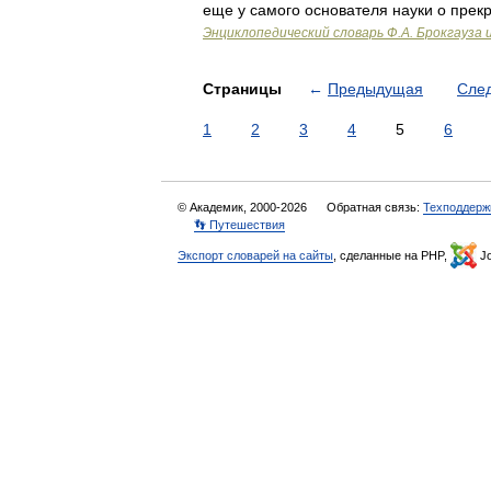
еще у самого основателя науки о прек
Энциклопедический словарь Ф.А. Брокгауза 
Страницы
←
Предыдущая
Сле
1
2
3
4
5
6
© Академик, 2000-2026
Обратная связь:
Техподдерж
👣 Путешествия
Экспорт словарей на сайты
, сделанные на PHP,
Jo